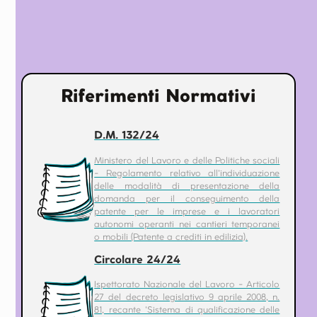
Riferimenti Normativi
D.M. 132/24
Ministero del Lavoro e delle Politiche sociali
- Regolamento relativo all'individuazione
delle modalità di presentazione della
domanda per il conseguimento della
patente per le imprese e i lavoratori
autonomi operanti nei cantieri temporanei
o mobili (Patente a crediti in edilizia).
Circolare 24/24
Ispettorato Nazionale del Lavoro - Articolo
27 del decreto legislativo 9 aprile 2008, n.
81, recante 'Sistema di qualificazione delle