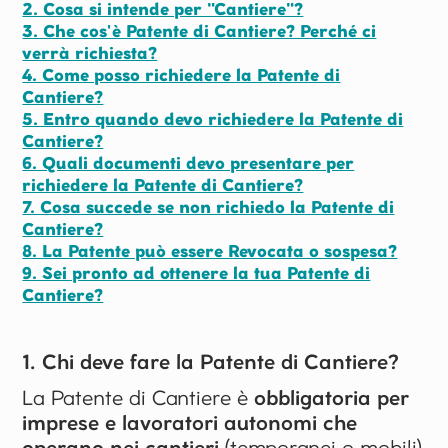
2. Cosa si intende per "Cantiere"?
3. Che cos'è Patente di Cantiere? Perché ci
verrà richiesta?
4. Come posso richiedere la Patente di
Cantiere?
5. Entro quando devo richiedere la Patente di
Cantiere?
6. Quali documenti devo presentare per
richiedere la Patente di Cantiere?
7. Cosa succede se non richiedo la Patente di
Cantiere?
8. La Patente può essere Revocata o sospesa?
9. Sei pronto ad ottenere la tua Patente di
Cantiere?
1. Chi deve fare la Patente di Cantiere?
La Patente di Cantiere è
obbligatoria
per
imprese e lavoratori autonomi che
operano nei cantieri
(temporanei o mobili)