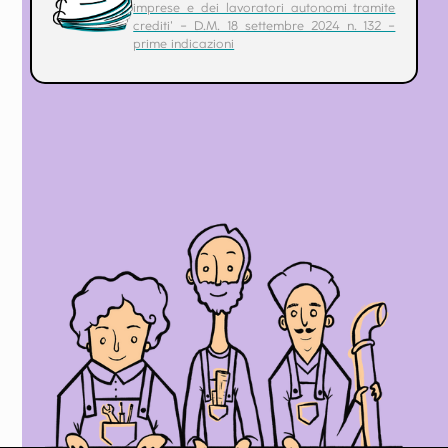
imprese e dei lavoratori autonomi tramite
crediti' – D.M. 18 settembre 2024 n. 132 –
prime indicazioni