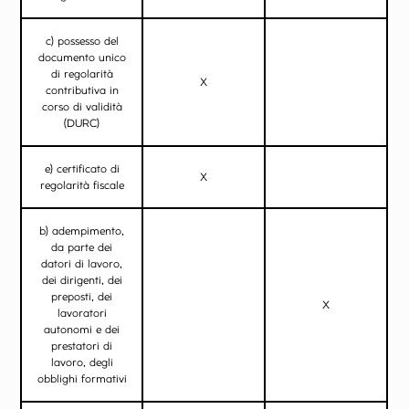
c) possesso del
documento unico
di regolarità
X
contributiva in
corso di validità
(DURC)
e) certificato di
X
regolarità fiscale
b) adempimento,
da parte dei
datori di lavoro,
dei dirigenti, dei
preposti, dei
X
lavoratori
autonomi e dei
prestatori di
lavoro, degli
obblighi formativi