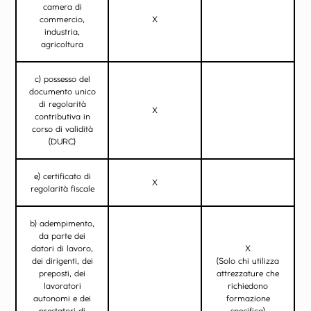
camera di
commercio,
X
industria,
agricoltura
c) possesso del
documento unico
di regolarità
X
contributiva in
corso di validità
(DURC)
e) certificato di
X
regolarità fiscale
b) adempimento,
da parte dei
datori di lavoro,
X
dei dirigenti, dei
(Solo chi utilizza
preposti, dei
attrezzature che
lavoratori
richiedono
autonomi e dei
formazione
prestatori di
specifica)